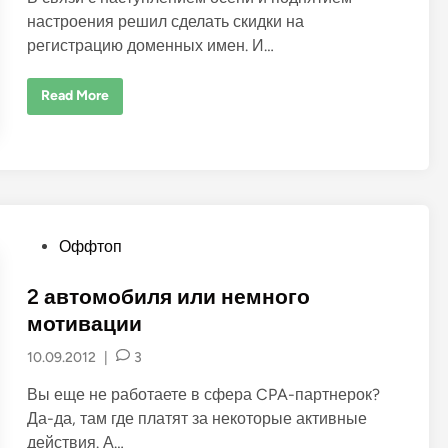
i
настроения решил сделать скидки на
n
регистрацию доменных имен. И…
М
Read More
е
г
а
с
к
и
д
к
и
.
P
Оффтоп
D
o
o
m
a
s
2 автомобиля или немного
i
t
n
мотивации
s
e
a
10.09.2012
|
3
l
d
e
i
.
Вы еще не работаете в сфера CPA-партнерок?
С
n
в
Да-да, там где платят за некоторые активные
е
действия. А…
ж