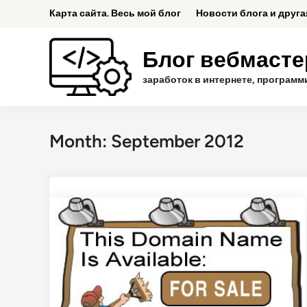
Skip
Карта сайта. Весь мой блог
Новости блога и друг
to
content
Блог вебмастер
заработок в интернете, программ
Month:
September 2012