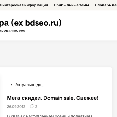
ая интересная информация
Прибыльные темы
Словарь ве
а (ex bdseo.ru)
ирование, сео
P
Актуально до...
o
s
Мега скидки. Domain sale. Свежее!
t
26.09.2012
|
2
e
d
В связи с наступлением осени и поднятием