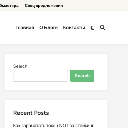
бмастера
Спец предложения
Switch
Главная
О Блоге
Контакты
Open
to
Search
dark
mode
Search
Search
Recent Posts
Как заработать токен NOT за стейкинг