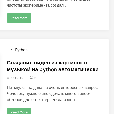
n
чистоты эксперимента создал…
О
Read More
т
з
ы
в
о
п
о
к
P
Python
у
п
o
к
е
s
Создание видео из картинок с
с
с
t
музыкой на python автоматически
ы
e
л
01.09.2018
|
6
о
d
к
н
i
Наткнулся на днях на очень интересный запрос.
а
n
K
Человеку нужно было сделать много видео-
w
обзоров для его интернет-магазина,…
o
r
k
С
Read More