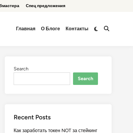
бмастера
Спец предложения
Switch
Главная
О Блоге
Контакты
Open
to
Search
dark
mode
Search
Search
Recent Posts
Как заработать токен NOT за стейкинг