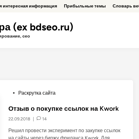
ая интересная информация
Прибыльные темы
Словарь ве
а (ex bdseo.ru)
ирование, сео
P
Раскрутка сайта
o
s
Отзыв о покупке ссылок на Kwork
t
22.09.2018
|
14
e
d
Решил провести эксперимент по закупке ссылок
i
на сайты через биржу фриланса Kwork. Для