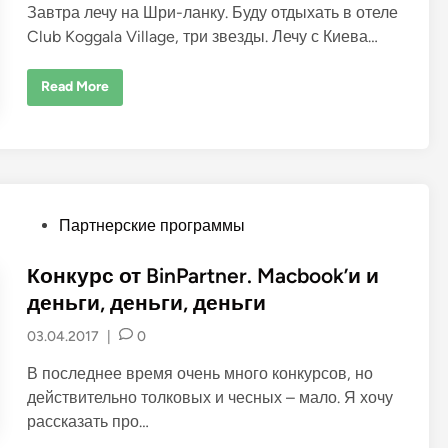
i
Завтра лечу на Шри-ланку. Буду отдыхать в отеле
n
Club Koggala Village, три звезды. Лечу с Киева…
Л
Read More
е
ч
у
н
а
Ш
р
и
-
P
Партнерские программы
Л
а
o
н
к
s
Конкурс от BinPartner. Macbook’и и
у
t
.
деньги, деньги, деньги
П
e
л
03.04.2017
|
0
а
d
н
ы
i
В последнее время очень много конкурсов, но
п
n
о
действительно толковых и чесных – мало. Я хочу
з
рассказать про…
а
р