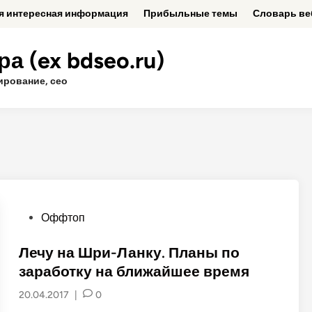
ая интересная информация
Прибыльные темы
Словарь ве
а (ex bdseo.ru)
ирование, сео
P
Оффтоп
o
s
Лечу на Шри-Ланку. Планы по
t
заработку на ближайшее время
e
20.04.2017
|
0
d