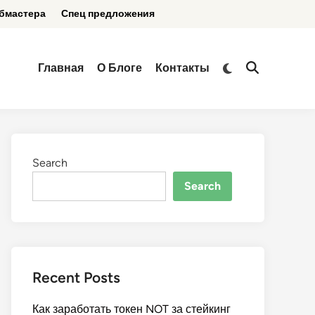
бмастера
Спец предложения
Switch
Главная
О Блоге
Контакты
Open
to
Search
dark
mode
Search
Search
Recent Posts
Как заработать токен NOT за стейкинг