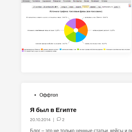
P
Оффтоп
o
s
Я был в Египте
t
20.10.2014
|
2
e
d
Блог – это не только ценные статьи, кейсы и