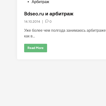
P
Арбитраж
o
s
Bdseo.ru и арбитраж
t
14.10.2014
|
0
e
d
Уже более чем полгода занимаюсь арбитражем
i
как в…
n
B
Read More
d
s
e
o
.
r
u
и
а
р
б
и
т
р
а
ж