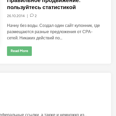
Правильное продвижение:
t
пользуйтесь статистикой
e
26.10.2014
|
2
d
i
Начну без воды. Создал один сайт купонник, где
n
размещаются разные предложения от СРА-
сетей. Никаких действий по…
П
Read More
р
а
в
и
л
ь
н
о
е
п
р
о
д
в
и
ж
е
 реферальные ссылки, а также и немножко из…
н