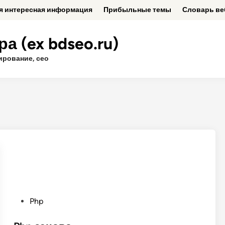
ая интересная информация
Прибыльные темы
Словарь ве
а (ex bdseo.ru)
ирование, сео
P
Php
o
s