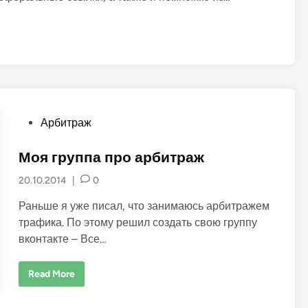
и
е
:
п
о
л
ь
з
у
й
т
е
P
Арбитраж
с
ь
o
с
т
s
Моя группа про арбитраж
а
t
т
20.10.2014
|
0
и
e
с
т
d
Раньше я уже писал, что занимаюсь арбитражем
и
i
к
трафика. По этому решил создать свою группу
о
n
вконтакте – Все…
й
М
Read More
о
я
г