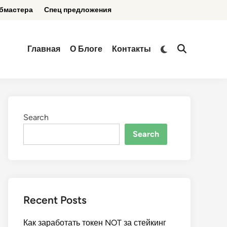
бмастера
Спец предложения
Switch
Главная
О Блоге
Контакты
Open
to
Search
dark
mode
Search
Search
Recent Posts
Как заработать токен NOT за стейкинг