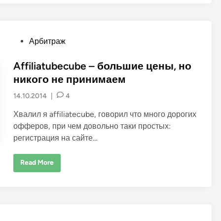
р
у
п
п
а
п
P
Арбитраж
р
о
o
а
s
Affiliatubecube – большие цены, но
р
б
t
никого не принимаем
и
т
e
р
14.10.2014
|
4
а
d
ж
i
Хвалил я affiliatecube, говорил что много дорогих
n
офферов, при чем довольно таки простых:
регистрация на сайте…
A
Read More
f
f
i
l
i
a
t
u