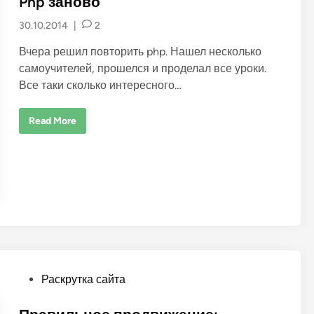
Php заново
t
30.10.2014
|
2
e
d
Вчера решил повторить php. Нашел несколько
i
самоучителей, прошелся и проделал все уроки.
n
Все таки сколько интересного…
P
Read More
h
p
з
а
н
о
в
о
P
Раскрутка сайта
o
s