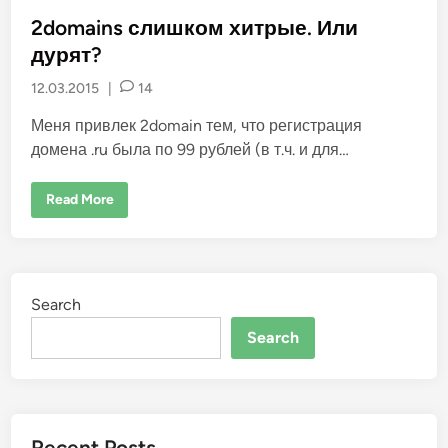
o
м
s
2domains слишком хитрые. Или
ц
е
t
дурят?
н
а
e
м
12.03.2015
|
14
д
d
о
i
к
Меня привлек 2domain тем, что регистрация
о
n
домена .ru была по 99 рублей (в т.ч. и для…
н
ц
а
а
2
Read More
п
d
р
o
е
m
л
a
я
i
n
s
Search
с
л
Search
и
ш
к
о
м
х
и
т
Recent Posts