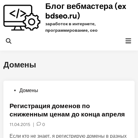
Skip
Блог вебмастера (ex
to
bdseo.ru)
content
заработок в интернете,
программирование, сео
Mai
Open
Men
Search
Домены
P
Домены
o
s
Регистрация доменов по
t
сниженным ценам до конца апреля
e
11.04.2015
|
0
d
i
Если кто не знает, я регистрирую домены в разных