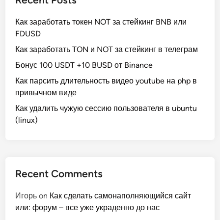
р
ы
е
Как заработать токен NOT за стейкинг BNB или
.
И
FDUSD
л
и
Как заработать TON и NOT за стейкинг в телеграм
д
у
р
Бонус 100 USDT +10 BUSD от Binance
я
т
Как парсить длительность видео youtube на php в
?
привычном виде
Как удалить чужую сессию пользователя в ubuntu
(linux)
Recent Comments
Игорь
on
Как сделать самонаполняющийся сайт
или: форум – все уже украденно до нас