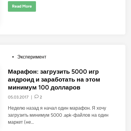
н
К
о
Read More
а
б
к
ы
з
л
а
о
р
б
а
ы
б
з
о
а
т
р
а
а
т
б
ь
о
P
Эксперимент
н
т
а
o
а
п
т
s
Марафон: загрузить 5000 игр
о
ь
д
t
андроид и заработать на этом
п
и
e
минимум 100 долларов
с
d
я
х
05.03.2017
|
2
i
с
ф
n
Неделю назад я начал один марафон. Я хочу
о
р
загрузить минимум 5000 .apk-файлов на один
у
м
маркет (не…
а
.