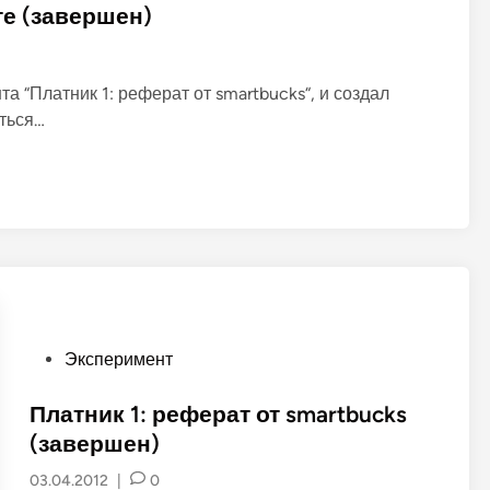
р
а
те (завершен)
о
д
в
л
я
л
е
 “Платник 1: реферат от smartbucks“, и создал
н
и
еться…
в
ы
х
.
Э
к
с
п
е
р
и
м
е
н
т
P
Эксперимент
o
s
Платник 1: реферат от smartbucks
t
(завершен)
e
03.04.2012
|
0
d