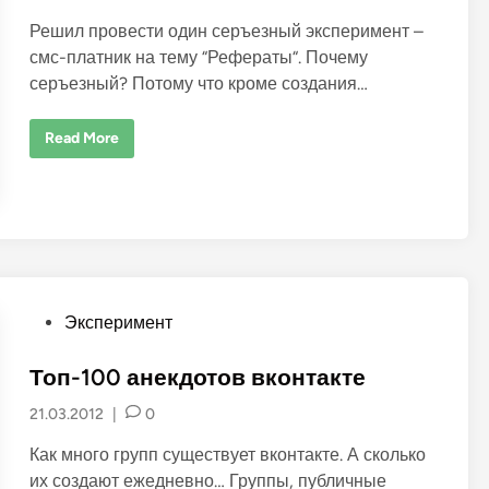
i
Решил провести один серъезный эксперимент –
n
смс-платник на тему “Рефераты“. Почему
серъезный? Потому что кроме создания…
П
Read More
л
а
т
н
и
к
1
:
р
е
ф
P
е
Эксперимент
р
o
а
т
s
Топ-100 анекдотов вконтакте
о
т
t
s
21.03.2012
|
0
e
m
a
d
Как много групп существует вконтакте. А сколько
r
t
i
их создают ежедневно… Группы, публичные
b