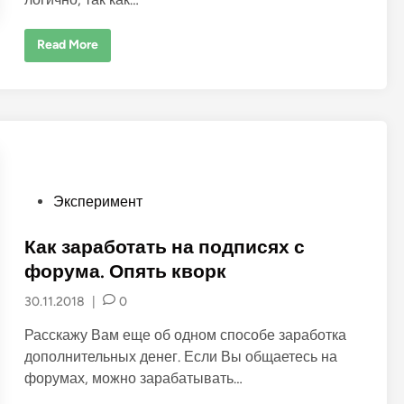
к
э
т
Н
Read More
о
а
о
к
б
р
о
у
й
т
т
к
и
а
п
у
ш
-
п
P
Эксперимент
о
д
o
п
s
Как заработать на подписях с
и
с
t
форума. Опять кворк
о
к
e
и
30.11.2018
|
0
d
л
и
i
Расскажу Вам еще об одном способе заработка
к
а
n
дополнительных денег. Если Вы общаетесь на
к
м
форумах, можно зарабатывать…
о
ж