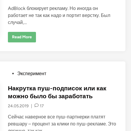
i
AdBlock блокирует рекламу. Но иногда он
n
работает не так как надо и портит верстку. Был
случай,…
З
Read More
а
ч
т
о
б
л
о
к
P
Эксперимент
и
р
o
у
е
s
Накрутка пуш-подписок или как
т
a
t
можно было бы заработать
d
e
b
24.05.2019
|
17
l
d
o
c
i
Сейчас наверное все пуш-партнерки платят
k
n
и
ревшару – процент за клики по пуш-рекламе. Это
к
логично, так как…
а