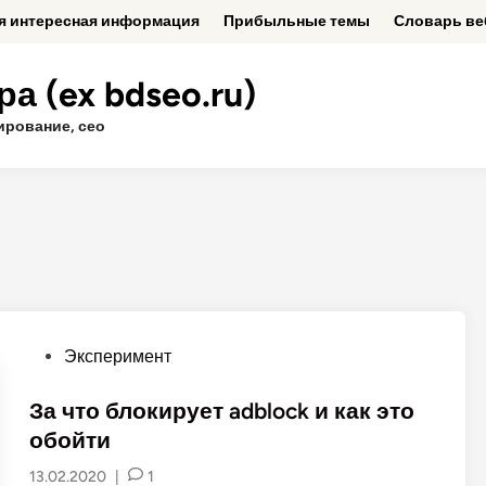
ая интересная информация
Прибыльные темы
Словарь ве
а (ex bdseo.ru)
ирование, сео
P
Эксперимент
o
s
За что блокирует adblock и как это
t
обойти
e
13.02.2020
|
1
d