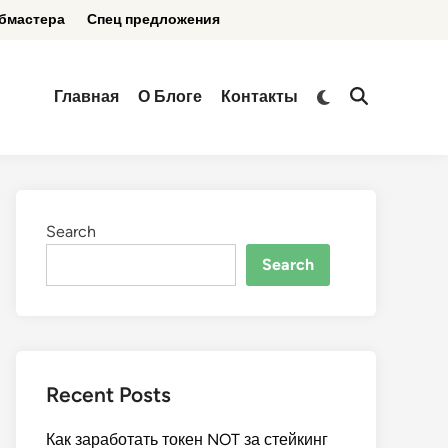
бмастера
Спец предложения
Switch
Главная
О Блоге
Контакты
Open
to
Search
dark
mode
Search
Search
Recent Posts
Как заработать токен NOT за стейкинг