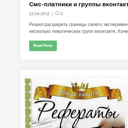
s
Смс-платники и группы вконтак
t
22.04.2012
|
0
e
d
Решил расширить границы своего эксперимента
i
несколько тематических групп вконтакте. Хоч
n
С
Read More
м
с
-
п
л
а
т
н
и
к
и
и
г
р
у
п
п
ы
в
к