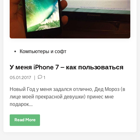
P
Компьютеры и софт
o
s
У меня iPhone 7 – как пользоваться
t
05.01.2017
|
1
e
d
Новый Год у меня задался отлично, Дед Мороз (в
i
лице моей прекрасной девушки) принес мне
n
подарок.…
У
Read More
м
е
н
я