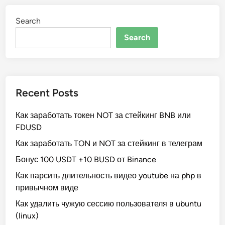
i
P
h
Search
o
n
Search
e
7
–
к
а
к
п
о
Recent Posts
л
ь
з
Как заработать токен NOT за стейкинг BNB или
о
в
FDUSD
а
т
Как заработать TON и NOT за стейкинг в телеграм
ь
с
я
Бонус 100 USDT +10 BUSD от Binance
Как парсить длительность видео youtube на php в
привычном виде
Как удалить чужую сессию пользователя в ubuntu
(linux)