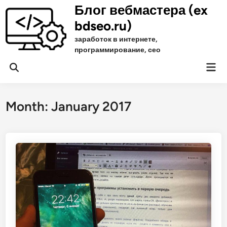
Skip
Блог вебмастера (ex
to
bdseo.ru)
content
заработок в интернете,
программирование, сео
Mai
Open
Men
Search
Month:
January 2017